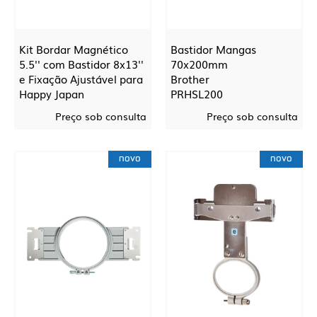
Kit Bordar Magnético
Bastidor Mangas
5.5'' com Bastidor 8x13''
70x200mm
e Fixação Ajustável para
Brother
Happy Japan
PRHSL200
Mighty Hoop
Preço sob consulta
Preço sob consulta
MHK-HP360-55-HP520-
813
novo
novo