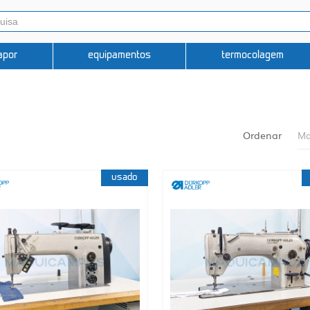
apor
equipamentos
termocolagem
Ordenar
Ma
usado