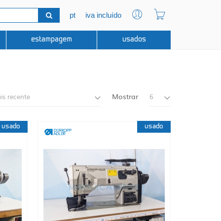
pt
iva incluído
estampagem
usados
Mostrar
is recente
6
usado
usado