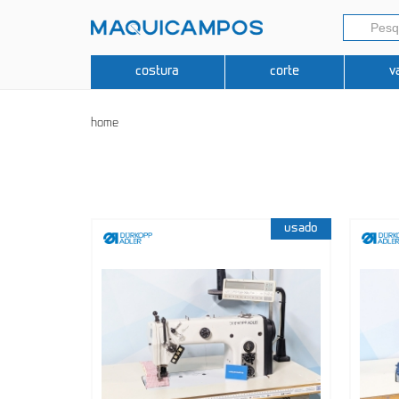
costura
corte
v
home
usado