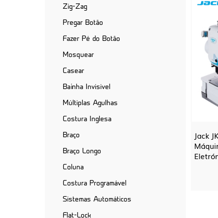
Zig-Zag
Pregar Botão
Fazer Pé do Botão
Mosquear
Casear
Baínha Invisivel
Múltiplas Agulhas
Costura Inglesa
Jack J
Braço
Máquin
Braço Longo
Eletró
Coluna
Costura Programável
Sistemas Automáticos
Flat-Lock