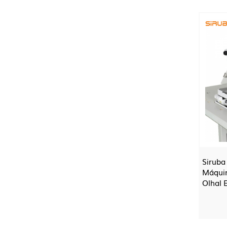
Siruba
Máquin
Olhal 