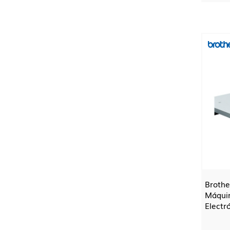
Brothe
Máquin
Electr