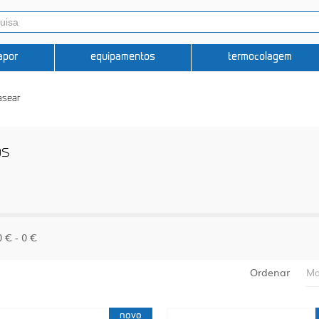
apor
equipamentos
termocolagem
asear
os
0 € - 0 €
Ordenar
Ma
novo