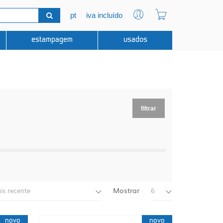
pt
iva incluído
estampagem
usados
filtrar
Mostrar
is recente
6
novo
novo