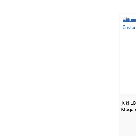
Juki L
Máquin