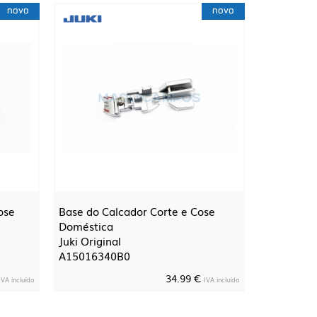
novo
novo
ose
Base do Calcador Corte e Cose
Doméstica
Juki Original
A15016340B0
34.99 €
IVA incluído
IVA incluído