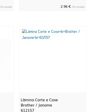
2.96 €
IVA incluído
IVA incluído
Lâmina Corte e Cose
Brother / Janome
612157