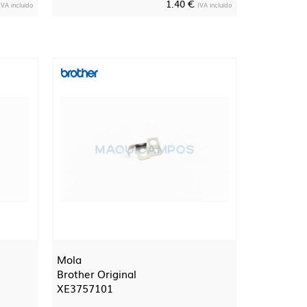
1.40 €
IVA incluído
IVA incluído
Mola
Brother Original
XE3757101