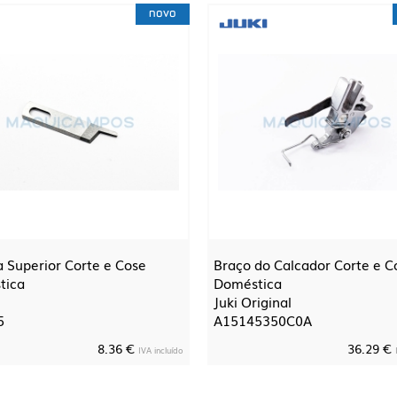
novo
 Superior Corte e Cose
Braço do Calcador Corte e C
tica
Doméstica
Juki Original
5
A15145350C0A
8.36 €
36.29 €
IVA incluído