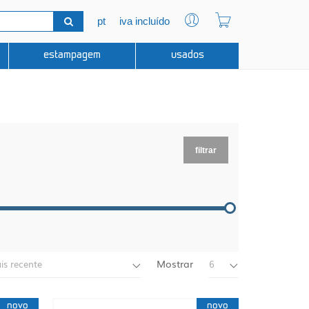
pt
iva incluído
estampagem
usados
filtrar
Mostrar
is recente
6
novo
novo