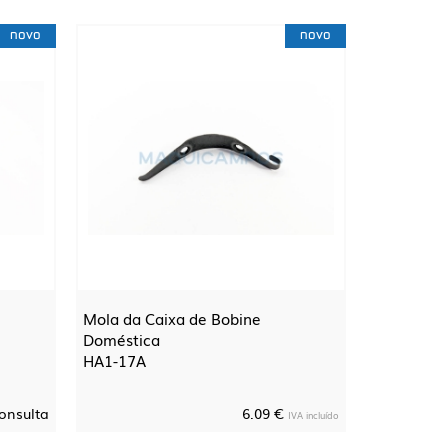
novo
novo
Mola da Caixa de Bobine
Doméstica
HA1-17A
onsulta
6.09 €
IVA incluído