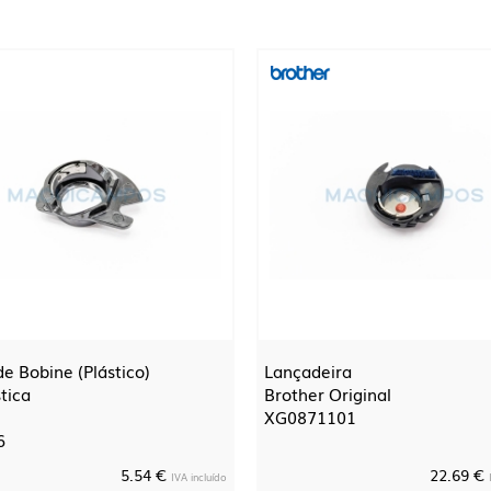
de Bobine (Plástico)
Lançadeira
tica
Brother Original
XG0871101
6
5.54 €
22.69 €
IVA incluído