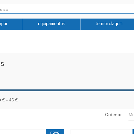
apor
equipamentos
termocolagem
os
0 € - 45 €
Ordenar
Ma
novo