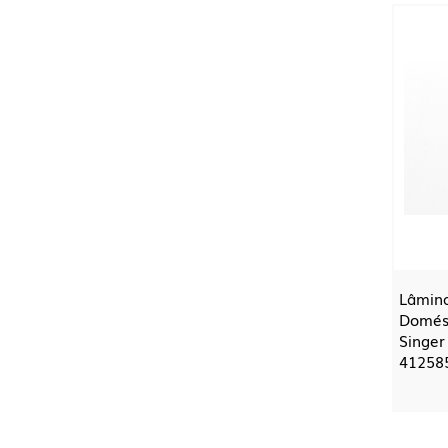
Lâmina
Domés
Singer
41258