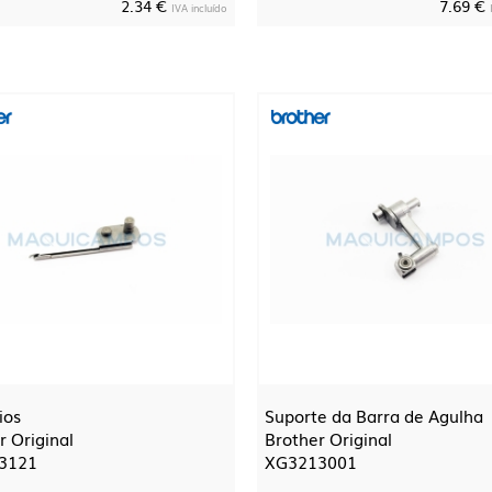
2.34 €
7.69 €
IVA incluído
ios
Suporte da Barra de Agulha
r Original
Brother Original
3121
XG3213001