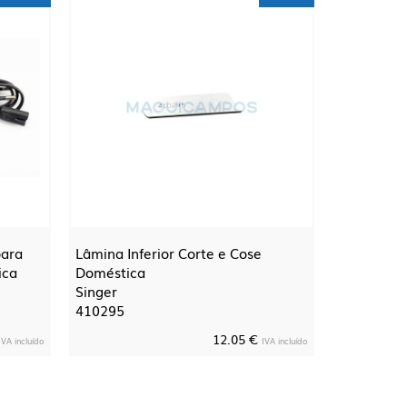
para
Lâmina Inferior Corte e Cose
ica
Doméstica
Singer
410295
12.05 €
IVA incluído
IVA incluído