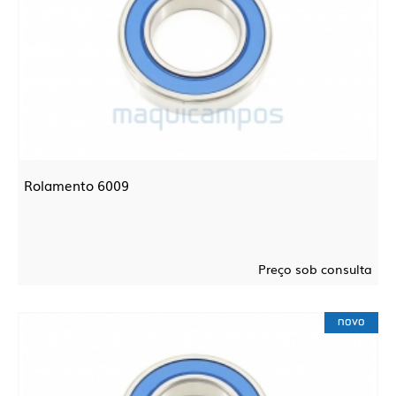
Rolamento 6009
Preço sob consulta
novo