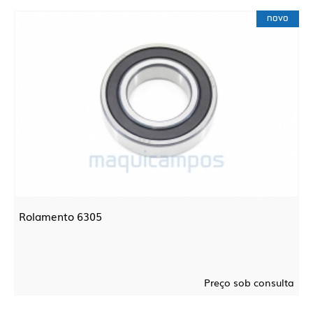
novo
Rolamento 6305
Preço sob consulta