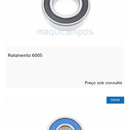
Rolamento 6005
Preço sob consulta
novo