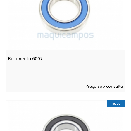
Rolamento 6007
Preço sob consulta
novo