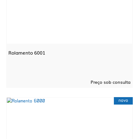
Rolamento 6001
Preço sob consulta
novo