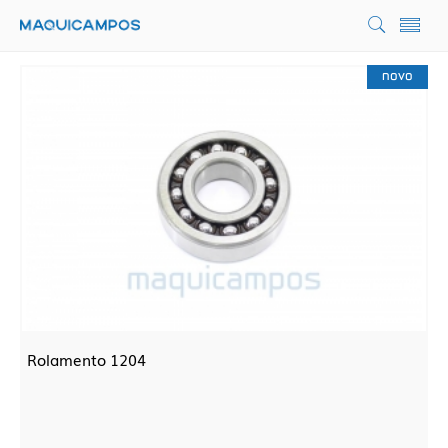
novo
Rolamento 1204