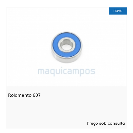
novo
Rolamento 607
Preço sob consulta