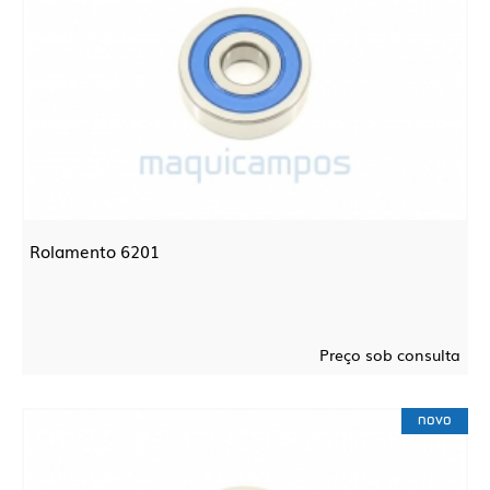
Rolamento 6201
Preço sob consulta
novo