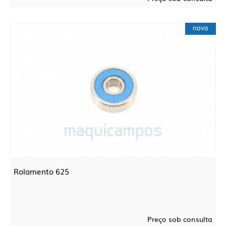
novo
Rolamento 625
Preço sob consulta