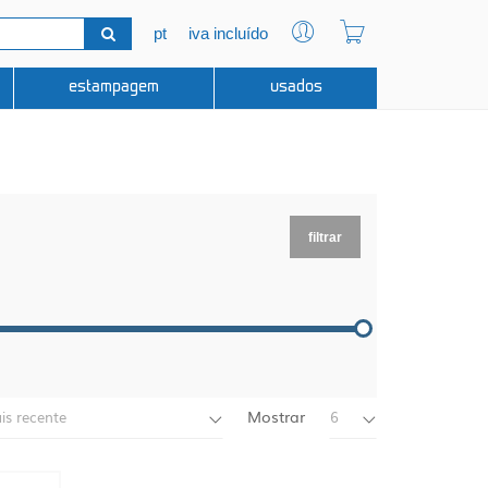
pt
iva incluído
estampagem
usados
filtrar
Mostrar
is recente
6