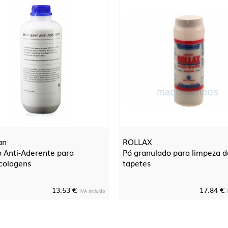
an
ROLLAX
o Anti-Aderente para
Pó granulado para limpeza d
colagens
tapetes
13.53 €
17.84 €
IVA incluído