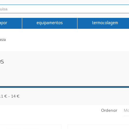
apor
equipamentos
termocolagem
peza
os
11 € - 14 €
Ordenar
Ma