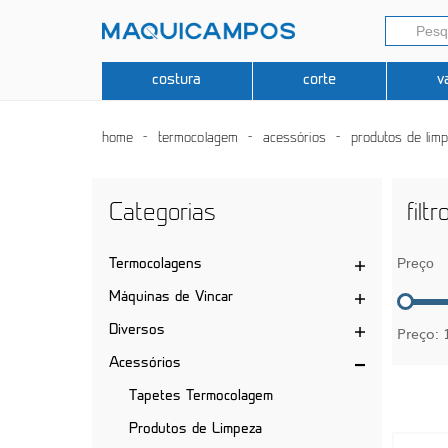
costura
corte
v
home
termocolagem
acessórios
produtos de lim
Categorias
filtr
Preço
Termocolagens
Máquinas de Vincar
Diversos
Preço:
Acessórios
Tapetes Termocolagem
Produtos de Limpeza