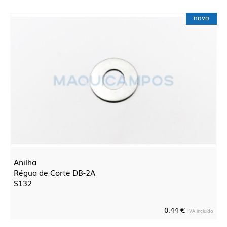
novo
Anilha
Régua de Corte DB-2A
S132
0.44 €
IVA incluído