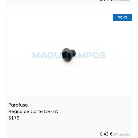
novo
Parafuso
Régua de Corte DB-2A
S179
0.43 €
IVA incluído