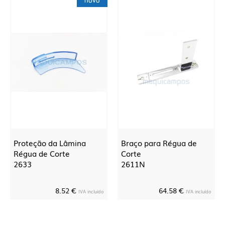
novo
Proteção da Lâmina
Braço para Régua de
Régua de Corte
Corte
2633
2611N
8.52 €
64.58 €
IVA incluído
IVA incluído