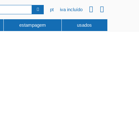
pt
iva incluído
estampagem
usados