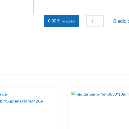
adici
0.80 €
IVA incluído