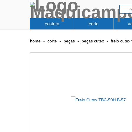
costura
corte
v
home
corte
peças
peças cutex
freio cutex