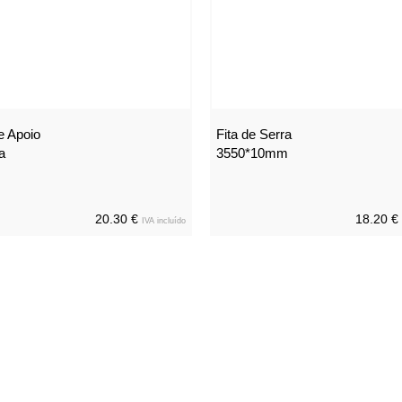
e Apoio
Fita de Serra
a
3550*10mm
20.30 €
18.20 €
IVA incluído