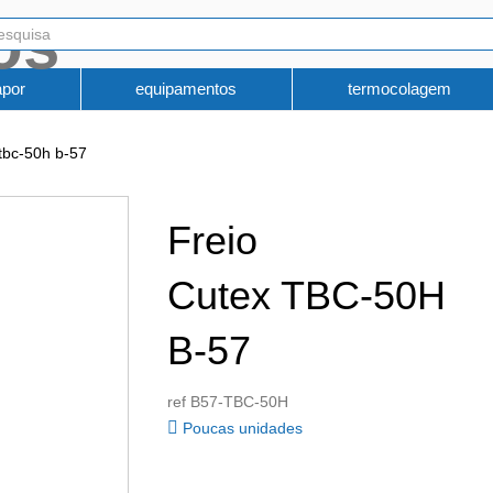
apor
equipamentos
termocolagem
 tbc-50h b-57
Freio
Cutex TBC-50H
B-57
ref B57-TBC-50H
Poucas unidades