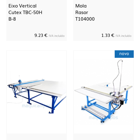
Eixo Vertical
Mola
Cutex TBC-50H
Rasor
B-8
T104000
9.23 €
1.33 €
IVA incluído
IVA incluído
novo