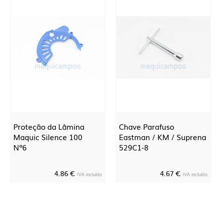
Proteção da Lâmina
Chave Parafuso
Maquic Silence 100
Eastman / KM / Suprena
Nº6
529C1-8
4.86 €
4.67 €
IVA incluído
IVA incluído