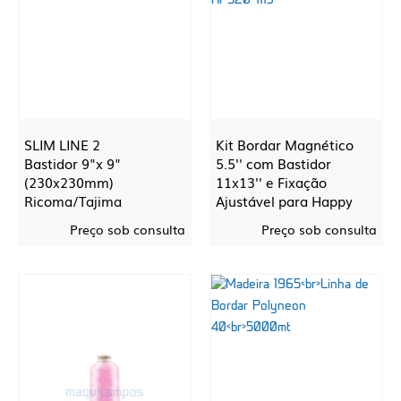
SLIM LINE 2
Kit Bordar Magnético
Bastidor 9"x 9"
5.5'' com Bastidor
(230x230mm)
11x13'' e Fixação
Ricoma/Tajima
Ajustável para Happy
Japan
Preço sob consulta
Preço sob consulta
Mighty Hoop
MHK-HP360-55-HP520-
1113