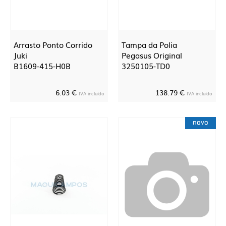
Arrasto Ponto Corrido
Tampa da Polia
Juki
Pegasus Original
B1609-415-H0B
3250105-TD0
6.03 €
138.79 €
IVA incluído
IVA incluído
novo