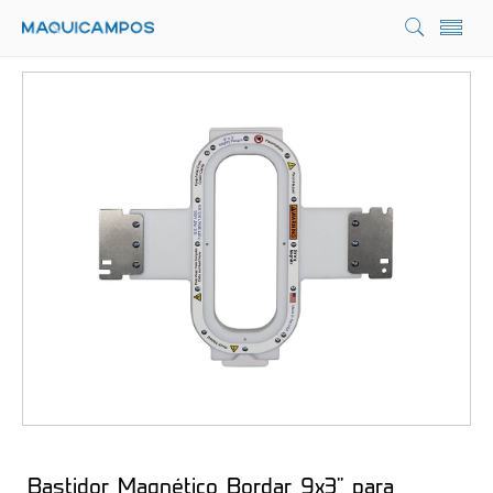
Bastidor Magnético Bordar 9x3'' para