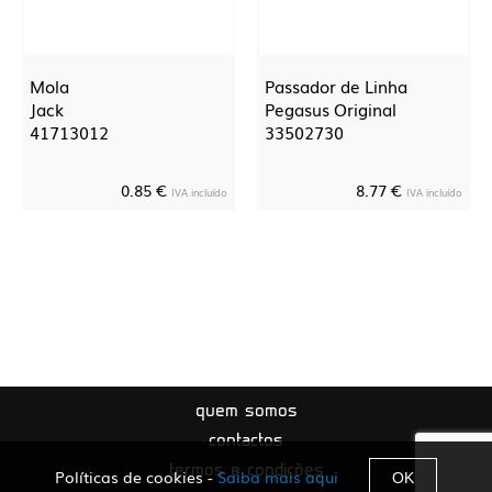
Mola
Passador de Linha
Jack
Pegasus Original
41713012
33502730
0.85 €
8.77 €
IVA incluído
IVA incluído
quem somos
contactos
termos e condições
Políticas de cookies -
Saiba mais aqui
OK