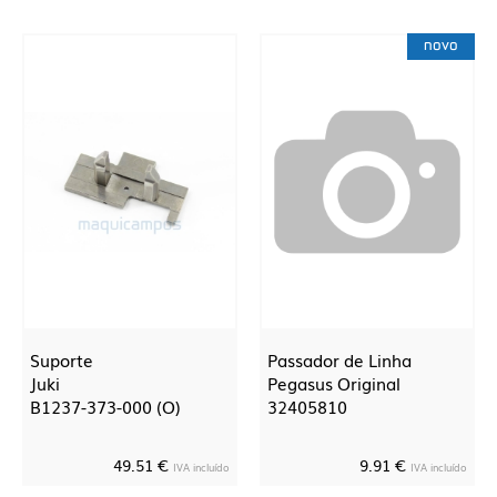
novo
Suporte
Passador de Linha
Juki
Pegasus Original
B1237-373-000 (O)
32405810
49.51 €
9.91 €
IVA incluído
IVA incluído