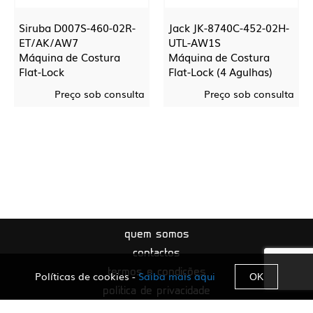
Siruba D007S-460-02R-
Jack JK-8740C-452-02H-
ET/AK/AW7
UTL-AW1S
Máquina de Costura
Máquina de Costura
Flat-Lock
Flat-Lock (4 Agulhas)
Preço sob consulta
Preço sob consulta
quem somos
contactos
termos e condições
Políticas de cookies -
Saiba mais aqui
OK
política de privacidade