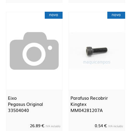
novo
novo
Eixo
Parafuso Recobrir
Pegasus Original
Kingtex
33504040
MM04281207A
26.89 €
0.54 €
IVA incluído
IVA incluído