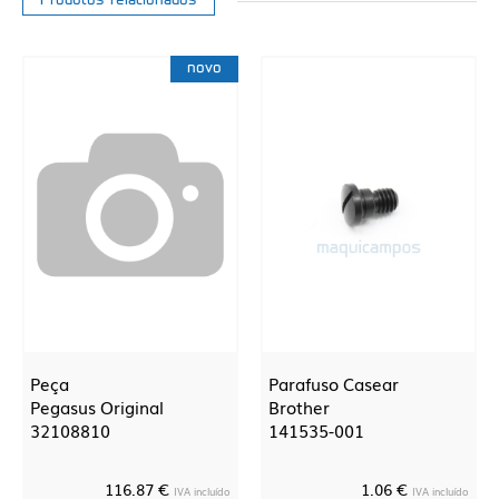
Produtos relacionados
novo
Peça
Parafuso Casear
Pegasus Original
Brother
32108810
141535-001
116.87 €
1.06 €
IVA incluído
IVA incluído