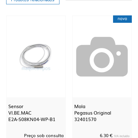
Produtos relacionados
novo
Sensor
Mola
VI.BE.MAC
Pegasus Original
E2A-S08KN04-WP-B1
32401570
Preço sob consulta
6.30 €
IVA incluído