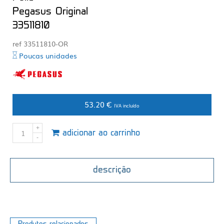
Pegasus Original
33511810
ref 33511810-OR
Poucas unidades
53.20 €
IVA incluído
adicionar ao carrinho
descrição