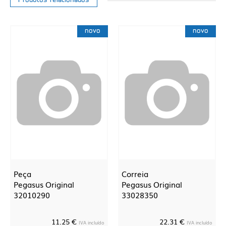
Produtos relacionados
novo
novo
Peça
Correia
Pegasus Original
Pegasus Original
32010290
33028350
11.25 €
22.31 €
IVA incluído
IVA incluído