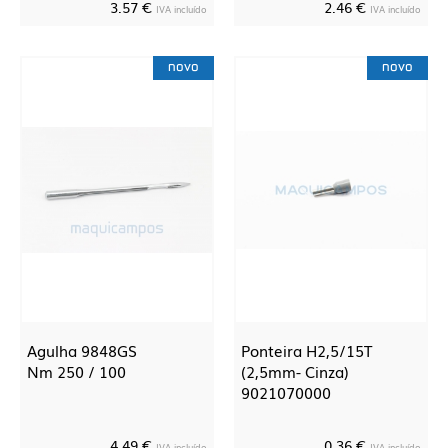
3.57 €
2.46 €
IVA incluído
IVA incluído
novo
novo
Agulha 9848GS
Ponteira H2,5/15T
Nm 250 / 100
(2,5mm- Cinza)
9021070000
4.49 €
0.36 €
IVA incluído
IVA incluído