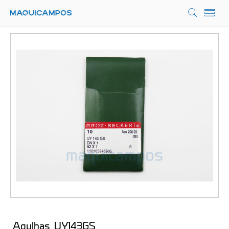
Agulhas UY143GS