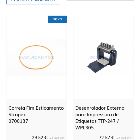
Produtos relacionados
novo
Correia Fim Esticamento
Desenrolador Externo
Strapex
para Impressora de
0700137
Etiquetas TTP-247 /
WPL305
29.52 €
72.57 €
IVA incluído
IVA incluído