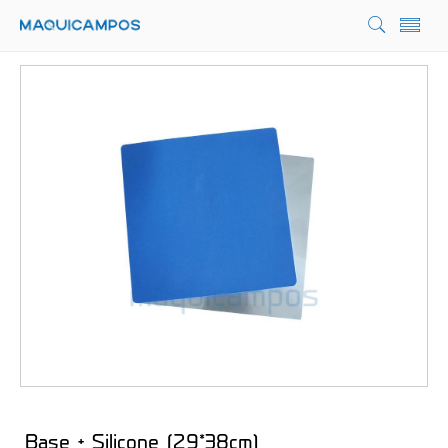
Base + Silicone (29*38cm)