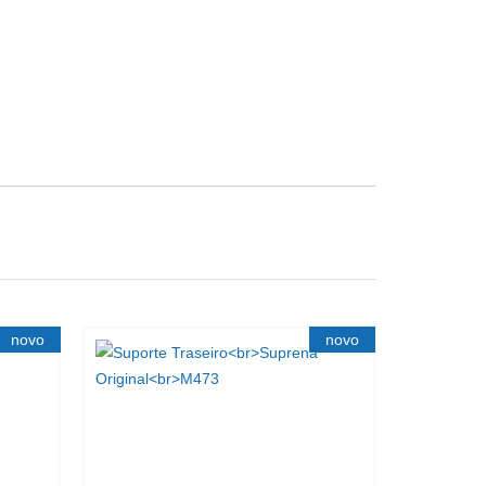
novo
novo