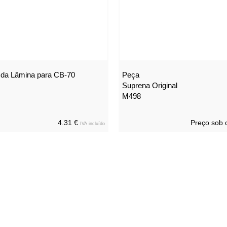
da Lâmina para CB-70
Peça
Suprena Original
M498
4.31 €
Preço sob 
IVA incluído