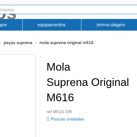
apor
equipamentos
termocolagem
peças suprena
mola suprena original m616
Mola
Suprena Original
M616
ref M616-OR
Poucas unidades