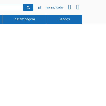
pt
iva incluído
estampagem
usados