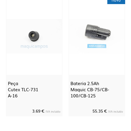
novo
Peça
Bateria 2.5Ah
Cutex TLC-731
Maquic CB-75/CB-
A-16
100/CB-125
3.69 €
55.35 €
IVA incluído
IVA incluído